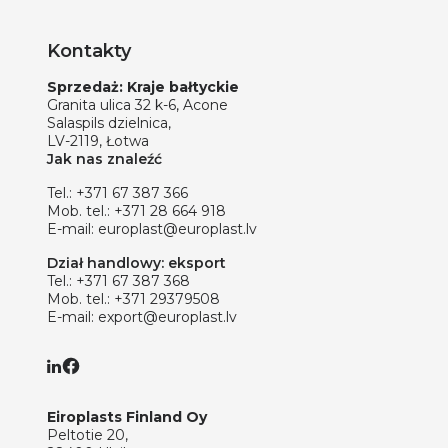
Kontakty
Sprzedaż: Kraje bałtyckie
Granita ulica 32 k-6, Acone
Salaspils dzielnica,
LV-2119, Łotwa
Jak nas znaleźć
Tel.:
+371 67 387 366
Mob. tel.:
+371 28 664 918
E-mail:
europlast@europlast.lv
Dział handlowy: eksport
Tel.:
+371 67 387 368
Mob. tel.:
+371 29379508
E-mail:
export@europlast.lv
Eiroplasts Finland Oy
Peltotie 20,