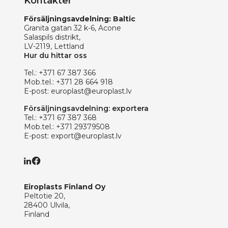
Kontakter
Försäljningsavdelning: Baltic
Granita gatan 32 k-6, Acone
Salaspils distrikt,
LV-2119, Lettland
Hur du hittar oss
Tel.:
+371 67 387 366
Mob.tel.:
+371 28 664 918
E-post:
europlast@europlast.lv
Försäljningsavdelning: exportera
Tel.:
+371 67 387 368
Mob.tel.:
+371 29379508
E-post:
export@europlast.lv
Eiroplasts Finland Oy
Peltotie 20,
28400 Ulvila,
Finland