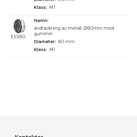
M1
ändtäckning av metall, Ø80mm med
gummin
ESS80
80 mm
M1