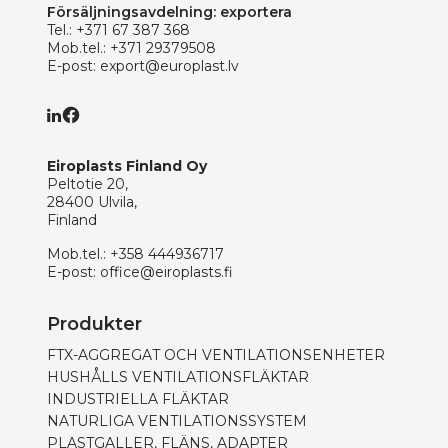
Försäljningsavdelning: exportera
Tel.:
+371 67 387 368
Mob.tel.:
+371 29379508
E-post:
export@europlast.lv
Eiroplasts Finland Oy
Peltotie 20,
28400 Ulvila,
Finland
Mob.tel.:
+358 444936717
E-post:
office@eiroplasts.fi
Produkter
FTX-AGGREGAT OCH VENTILATIONSENHETER
HUSHÅLLS VENTILATIONSFLÄKTAR
INDUSTRIELLA FLÄKTAR
NATURLIGA VENTILATIONSSYSTEM
PLASTGALLER, FLÄNS, ADAPTER