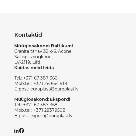
Kontaktid
Müügiosakond: Baltikumi
Granita tänav 32 k-6, Acone
Salaspils ringkond,
LV-2119, Läti
Kuidas meid leida
Tel.:
+371 67 387 366
Mob.tel.:
+371 28 664 918
E-post:
europlast@europlast.lv
Müügiosakond: Ekspordi
Tel.:
+371 67 387 368
Mob.tel.:
+371 29379508
E-post:
export@europlast.lv