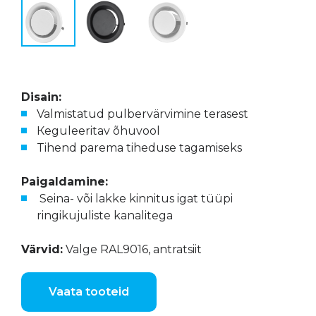
Disain:
Valmistatud pulbervärvimine terasest
Кeguleeritav õhuvool
Tihend parema tiheduse tagamiseks
Paigaldamine:
Seina- või lakke kinnitus igat tüüpi
ringikujuliste kanalitega
Värvid:
Valge RAL9016, antratsiit
Vaata tooteid