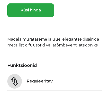
Küsi hinda
Madala mürataseme ja uue, elegantse disainiga
metallist difuusorid väljatõmbeventilatsiooniks.
Funktsioonid
Reguleeritav