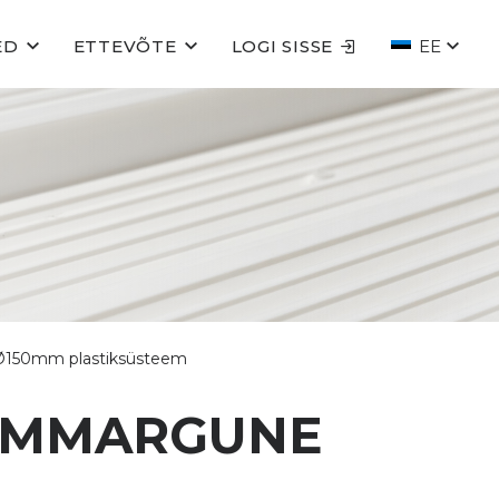
ED
ETTEVÕTE
LOGI SISSE
EE
 Ø150mm plastiksüsteem
 ÜMMARGUNE