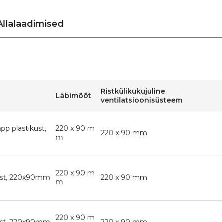
Allalaadimised
Ristkülikukujuline
Läbimõõt
ventilatsioonisüsteem
pp plastikust,
220 x 90 m
220 x 90 mm
m
220 x 90 m
kust, 220x90mm
220 x 90 mm
m
220 x 90 m
kust, 220x90mm
220 x 90 mm