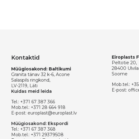
Kontaktid
Eiroplasts 
Peltotie 20,
28400 Ulvila
Müügiosakond: Baltikumi
Soome
Granita tänav 32 k-6, Acone
Salaspils ringkond,
Mob.tel.:
+35
LV-2119, Läti
E-post:
offic
Kuidas meid leida
Tel.:
+371 67 387 366
Mob.tel.:
+371 28 664 918
E-post:
europlast@europlast.lv
Müügiosakond: Ekspordi
Tel.:
+371 67 387 368
Mob.tel.:
+371 29379508