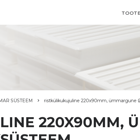
TOOT
ÜMAR SÜSTEEM
ristkülikukujuline 220x90mm, ümmargune
ULINE 220X90MM,
KSÜSTEEM