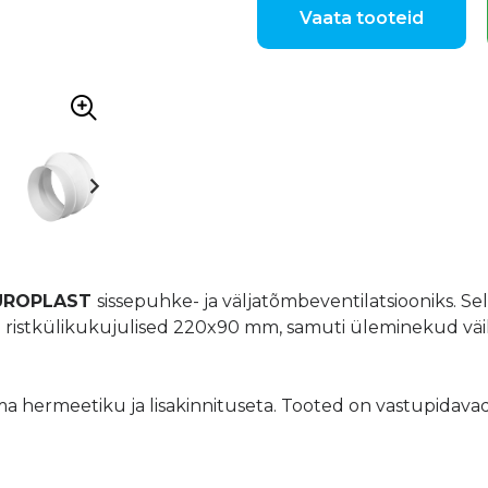
Vaata tooteid
UROPLAST
sissepuhke- ja väljatõmbeventilatsiooniks. Sel
ristkülikukujulised 220x90 mm, samuti üleminekud vä
ilma hermeetiku ja lisakinnituseta. Tooted on vastupidava