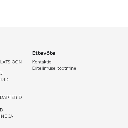
Ettevõte
ILATSIOON
Kontaktid
Eritellimusel tootmine
D
ORID
ADAPTERID
ID
INE JA