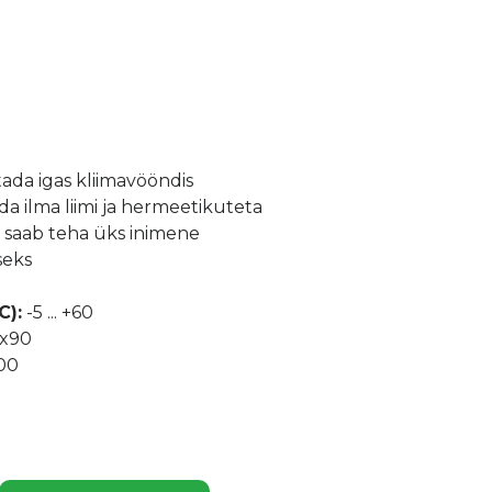
tada igas kliimavööndis
 ilma liimi ja hermeetikuteta
e saab teha üks inimene
seks
C):
-5 ... +60
0x90
00