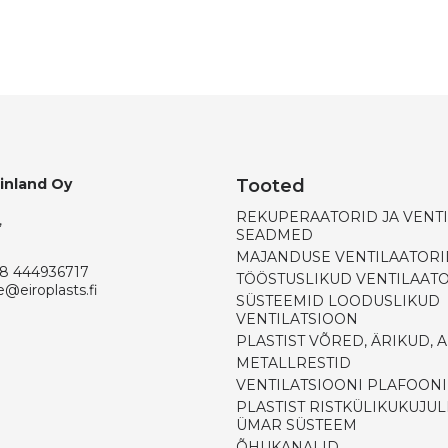
Finland Oy
Tooted
REKUPERAATORID JA VENT
,
SEADMED
MAJANDUSE VENTILAATORI
8 444936717
TÖÖSTUSLIKUD VENTILAAT
e@eiroplasts.fi
SÜSTEEMID LOODUSLIKUD
VENTILATSIOON
PLASTIST VÕRED, ÄRIKUD, 
METALLRESTID
VENTILATSIOONI PLAFOON
PLASTIST RISTKÜLIKUKUJUL
ÜMAR SÜSTEEM
ÕHUKANALID