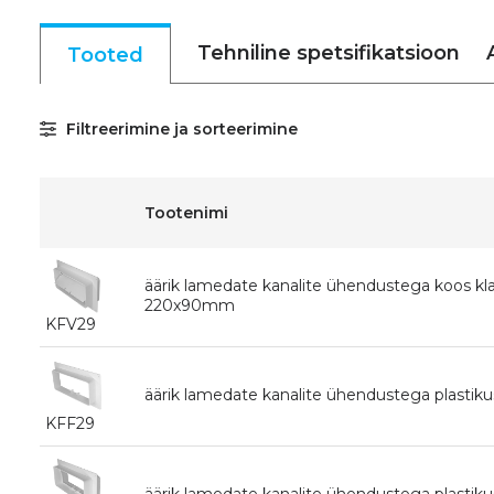
Tehniline spetsifikatsioon
Tooted
Filtreerimine ja sorteerimine
Tootenimi
äärik lamedate kanalite ühendustega koos kla
220x90mm
KFV29
äärik lamedate kanalite ühendustega plasti
KFF29
äärik lamedate kanalite ühendustega plasti