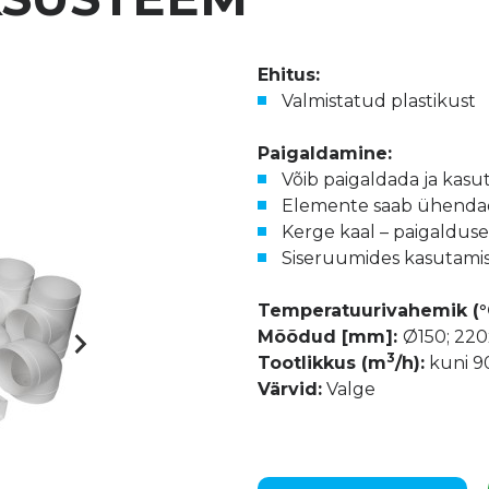
Ehitus:
Valmistatud plastikust
Paigaldamine:
Võib paigaldada ja kasu
Elemente saab ühendada
Kerge kaal – paigaldus
Siseruumides kasutami
Temperatuurivahemik (°
Mõõdud [mm]:
Ø150; 22
3
Tootlikkus (m
/h):
kuni 9
Värvid:
Valge