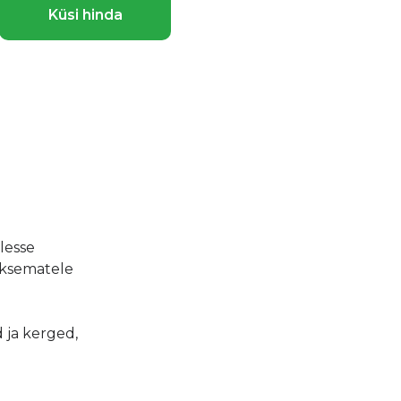
Küsi hinda
lesse
iksematele
d ja kerged,