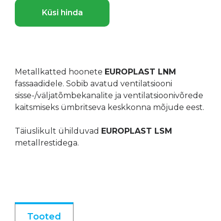
Küsi hinda
Metallkatted hoonete
EUROPLAST LNM
fassaadidele. Sobib avatud ventilatsiooni
sisse-/väljatõmbekanalite ja ventilatsioonivõrede
kaitsmiseks ümbritseva keskkonna mõjude eest.
Täiuslikult ühilduvad
EUROPLAST LSM
metallrestidega.
Tooted