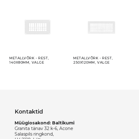
METALLVÕRK - REST,
METALLVÕRK - REST,
META
140X80MM, VALGE
250X120MM, VALGE
200X
Kontaktid
Müügiosakond: Baltikumi
Granita tänav 32 k-6, Acone
Salaspils ringkond,