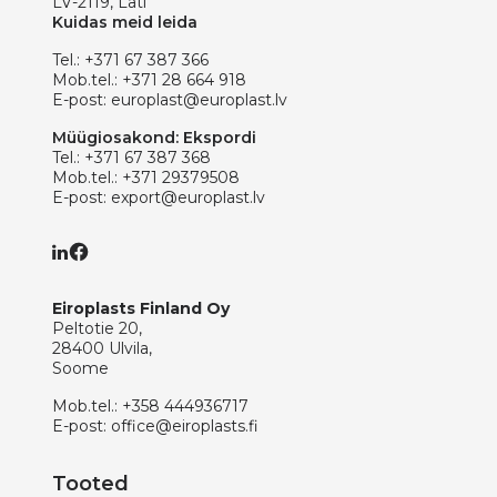
LV-2119, Läti
Kuidas meid leida
Tel.:
+371 67 387 366
Mob.tel.:
+371 28 664 918
E-post:
europlast@europlast.lv
Müügiosakond: Ekspordi
Tel.:
+371 67 387 368
Mob.tel.:
+371 29379508
E-post:
export@europlast.lv
Eiroplasts Finland Oy
Peltotie 20,
28400 Ulvila,
Soome
Mob.tel.:
+358 444936717
E-post:
office@eiroplasts.fi
Tooted