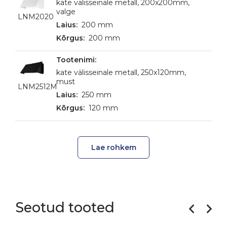
kate välisseinale metall, 200x200mm,
valge
LNM2020
200 mm
200 mm
kate välisseinale metall, 250x120mm,
must
LNM2512M
250 mm
120 mm
Lae rohkem
Seotud tooted