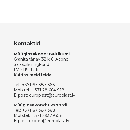
Kontaktid
Müügiosakond: Baltikumi
Granita tänav 32 k-6, Acone
Salaspils ringkond,
LV-2119, Läti
Kuidas meid leida
Tel.:
+371 67 387 366
Mob.tel.:
+371 28 664 918
E-post:
europlast@europlast.lv
Müügiosakond: Ekspordi
Tel.:
+371 67 387 368
Mob.tel.:
+371 29379508
E-post:
export@europlast.lv