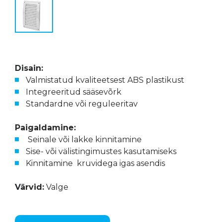
Disain:
Valmistatud kvaliteetsest ABS plastikust
Integreeritud sääsevõrk
Standardne või reguleeritav
Paigaldamine:
Seinale või lakke kinnitamine
Sise- või välistingimustes kasutamiseks
Kinnitamine kruvidega igas asendis
Värvid:
Valge