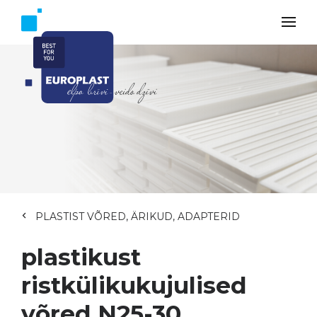
PLASTIST VÕRED, ÄRIKUD, ADAPTERID
plastikust
ristkülikukujulised
võred N25-30