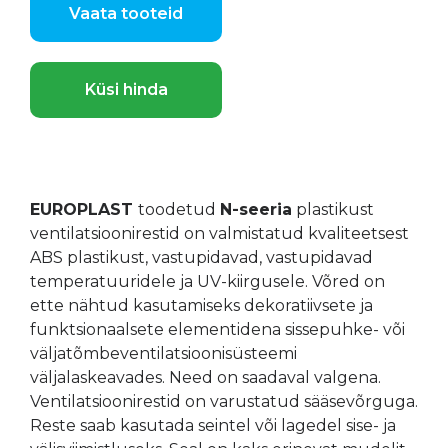
Vaata tooteid
Küsi hinda
EUROPLAST
toodetud
N-seeria
plastikust
ventilatsioonirestid on valmistatud kvaliteetsest
ABS plastikust, vastupidavad, vastupidavad
temperatuuridele ja UV-kiirgusele. Võred on
ette nähtud kasutamiseks dekoratiivsete ja
funktsionaalsete elementidena sissepuhke- või
väljatõmbeventilatsioonisüsteemi
väljalaskeavades. Need on saadaval valgena.
Ventilatsioonirestid on varustatud sääsevõrguga.
Reste saab kasutada seintel või lagedel sise- ja