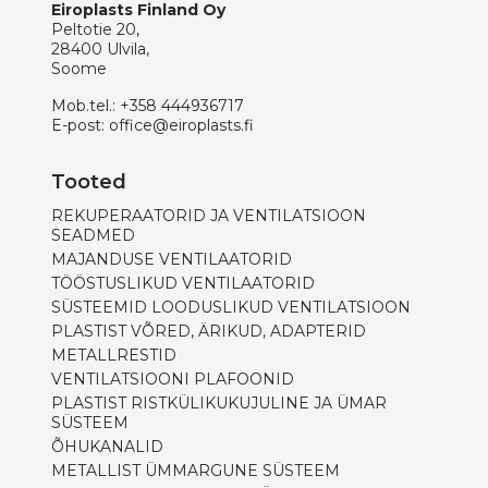
Eiroplasts Finland Oy
Peltotie 20,
28400 Ulvila,
Soome
Mob.tel.:
+358 444936717
E-post:
office@eiroplasts.fi
Tooted
REKUPERAATORID JA VENTILATSIOON
SEADMED
MAJANDUSE VENTILAATORID
TÖÖSTUSLIKUD VENTILAATORID
SÜSTEEMID LOODUSLIKUD VENTILATSIOON
PLASTIST VÕRED, ÄRIKUD, ADAPTERID
METALLRESTID
VENTILATSIOONI PLAFOONID
PLASTIST RISTKÜLIKUKUJULINE JA ÜMAR
SÜSTEEM
ÕHUKANALID
METALLIST ÜMMARGUNE SÜSTEEM