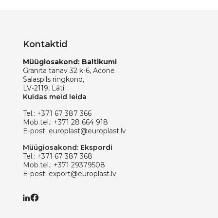
Kontaktid
Müügiosakond: Baltikumi
Granita tänav 32 k-6, Acone
Salaspils ringkond,
LV-2119, Läti
Kuidas meid leida
Tel.:
+371 67 387 366
Mob.tel.:
+371 28 664 918
E-post:
europlast@europlast.lv
Müügiosakond: Ekspordi
Tel.:
+371 67 387 368
Mob.tel.:
+371 29379508
E-post:
export@europlast.lv