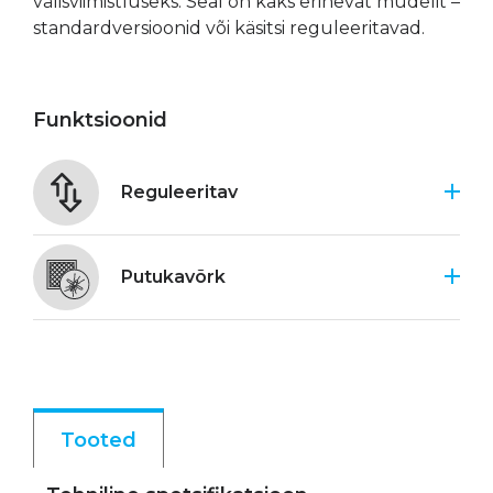
välisviimistluseks. Seal on kaks erinevat mudelit –
standardversioonid või käsitsi reguleeritavad.
Funktsioonid
Reguleeritav
Putukavõrk
Tooted