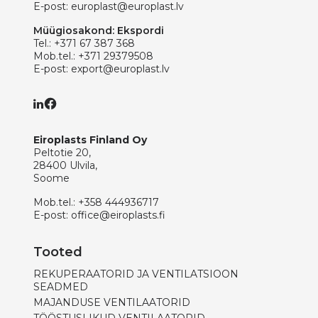
E-post:
europlast@europlast.lv
Müügiosakond: Ekspordi
Tel.:
+371 67 387 368
Mob.tel.:
+371 29379508
E-post:
export@europlast.lv
Eiroplasts Finland Oy
Peltotie 20,
28400 Ulvila,
Soome
Mob.tel.:
+358 444936717
E-post:
office@eiroplasts.fi
Tooted
REKUPERAATORID JA VENTILATSIOON
SEADMED
MAJANDUSE VENTILAATORID