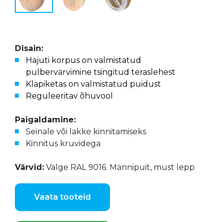
Disain:
Hajuti korpus on valmistatud
pulbervärvimine tsingitud teraslehest
Klapiketas on valmistatud puidust
Reguleeritav õhuvool
Paigaldamine:
Seinale või lakke kinnitamiseks
Kinnitus kruvidega
Värvid:
Valge RAL 9016. Männipuit, must lepp
Vaata tooteid