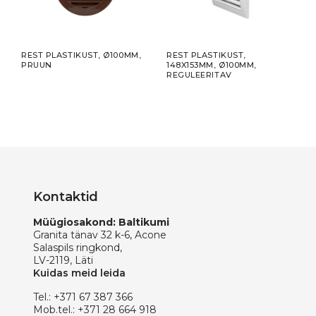
REST PLASTIKUST, Ø100MM,
REST PLASTIKUST,
PAIN
PRUUN
148X153MM, Ø100MM,
ÜHEN
REGULEERITAV
NAI
Kontaktid
Müügiosakond: Baltikumi
Granita tänav 32 k-6, Acone
Salaspils ringkond,
LV-2119, Läti
Kuidas meid leida
Tel.:
+371 67 387 366
Mob.tel.:
+371 28 664 918