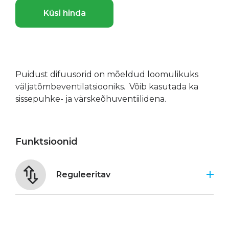
Küsi hinda
Puidust difuusorid on mõeldud loomulikuks
väljatõmbeventilatsiooniks. Võib kasutada ka
sissepuhke- ja värskeõhuventiilidena.
Funktsioonid
Reguleeritav