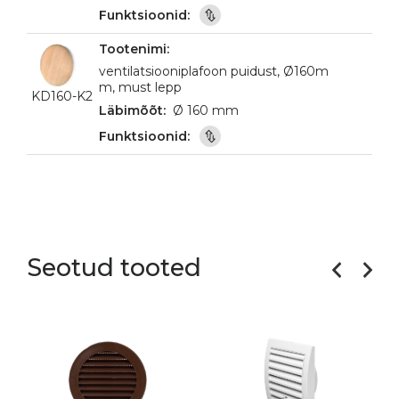
ventilatsiooniplafoon puidust, Ø160m
m, must lepp
KD160-K2
Ø 160 mm
Seotud tooted