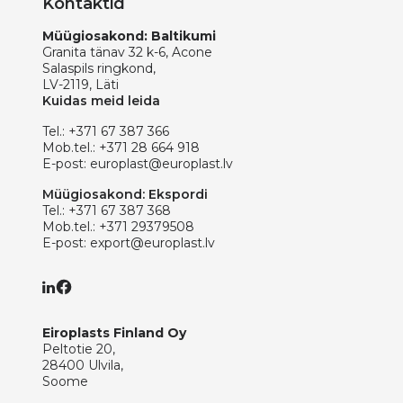
Kontaktid
Müügiosakond: Baltikumi
Granita tänav 32 k-6, Acone
Salaspils ringkond,
LV-2119, Läti
Kuidas meid leida
Tel.:
+371 67 387 366
Mob.tel.:
+371 28 664 918
E-post:
europlast@europlast.lv
Müügiosakond: Ekspordi
Tel.:
+371 67 387 368
Mob.tel.:
+371 29379508
E-post:
export@europlast.lv
Eiroplasts Finland Oy
Peltotie 20,
28400 Ulvila,
Soome