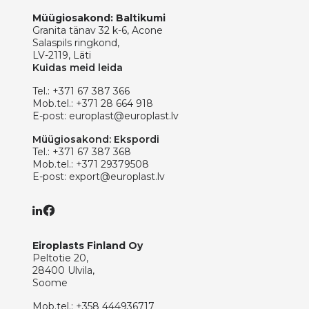
Müügiosakond: Baltikumi
Granita tänav 32 k-6, Acone
Salaspils ringkond,
LV-2119, Läti
Kuidas meid leida
Tel.:
+371 67 387 366
Mob.tel.:
+371 28 664 918
E-post:
europlast@europlast.lv
Müügiosakond: Ekspordi
Tel.:
+371 67 387 368
Mob.tel.:
+371 29379508
E-post:
export@europlast.lv
Eiroplasts Finland Oy
Peltotie 20,
28400 Ulvila,
Soome
Mob.tel.:
+358 444936717