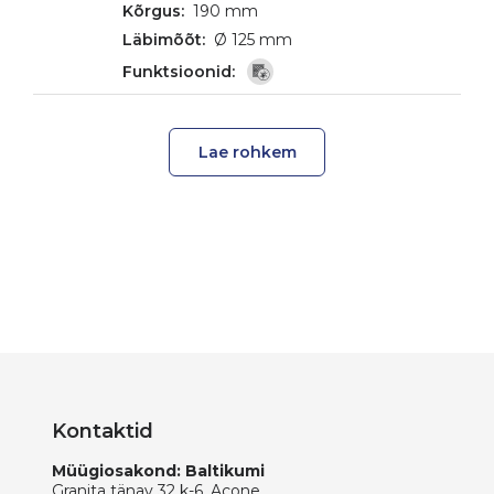
190 mm
Ø 125 mm
Lae rohkem
Kontaktid
Müügiosakond: Baltikumi
Granita tänav 32 k-6, Acone