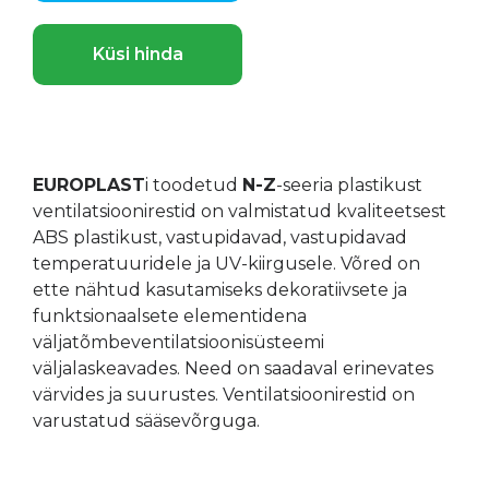
Küsi hinda
EUROPLAST
i toodetud
N-Z
-seeria plastikust
ventilatsioonirestid on valmistatud kvaliteetsest
ABS plastikust, vastupidavad, vastupidavad
temperatuuridele ja UV-kiirgusele. Võred on
ette nähtud kasutamiseks dekoratiivsete ja
funktsionaalsete elementidena
väljatõmbeventilatsioonisüsteemi
väljalaskeavades. Need on saadaval erinevates
värvides ja suurustes. Ventilatsioonirestid on
varustatud sääsevõrguga.