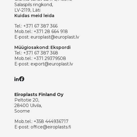
Salaspils ringkond,
LV-2119, Läti
Kuidas meid leida
Tel.:
+371 67 387 366
Mob.tel.:
+371 28 664 918
E-post:
europlast@europlast.lv
Müügiosakond: Ekspordi
Tel.:
+371 67 387 368
Mob.tel.:
+371 29379508
E-post:
export@europlast.lv
Eiroplasts Finland Oy
Peltotie 20,
28400 Ulvila,
Soome
Mob.tel.:
+358 444936717
E-post:
office@eiroplasts.fi