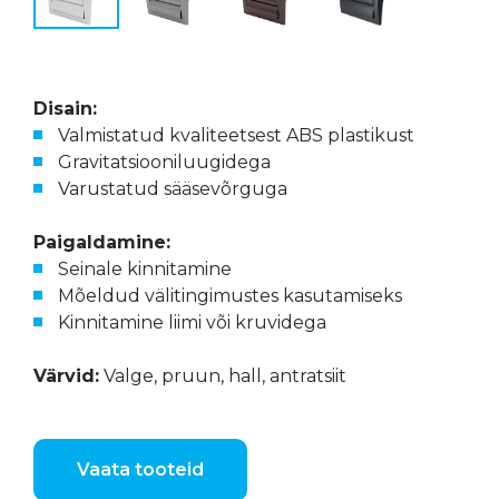
Disain:
Valmistatud kvaliteetsest ABS plastikust
Gravitatsiooniluugidega
Varustatud sääsevõrguga
Paigaldamine:
Seinale kinnitamine
Mõeldud välitingimustes kasutamiseks
Kinnitamine liimi või kruvidega
Värvid:
Valge, pruun, hall, antratsiit
Vaata tooteid