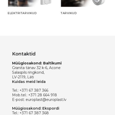
ELEKTRITARVIKUD
TARVIKUD
Kontaktid
Müügiosakond: Baltikumi
Granita tänav 32 k-6, Acone
Salaspils ringkond,
LV-2119, Läti
Kuidas meid leida
Tel.:
+371 67 387 366
Mob.tel.:
+371 28 664 918
E-post:
europlast@europlast.lv
Müügiosakond: Ekspordi
Tel.:
+371 67 387 368