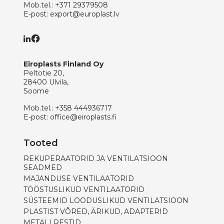
Mob.tel.:
+371 29379508
E-post:
export@europlast.lv
Eiroplasts Finland Oy
Peltotie 20,
28400 Ulvila,
Soome
Mob.tel.:
+358 444936717
E-post:
office@eiroplasts.fi
Tooted
REKUPERAATORID JA VENTILATSIOON
SEADMED
MAJANDUSE VENTILAATORID
TÖÖSTUSLIKUD VENTILAATORID
SÜSTEEMID LOODUSLIKUD VENTILATSIOON
PLASTIST VÕRED, ÄRIKUD, ADAPTERID
METALLRESTID