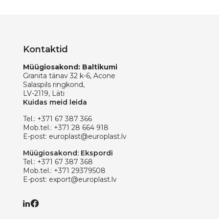
Kontaktid
Müügiosakond: Baltikumi
Granita tänav 32 k-6, Acone
Salaspils ringkond,
LV-2119, Läti
Kuidas meid leida
Tel.:
+371 67 387 366
Mob.tel.:
+371 28 664 918
E-post:
europlast@europlast.lv
Müügiosakond: Ekspordi
Tel.:
+371 67 387 368
Mob.tel.:
+371 29379508
E-post:
export@europlast.lv