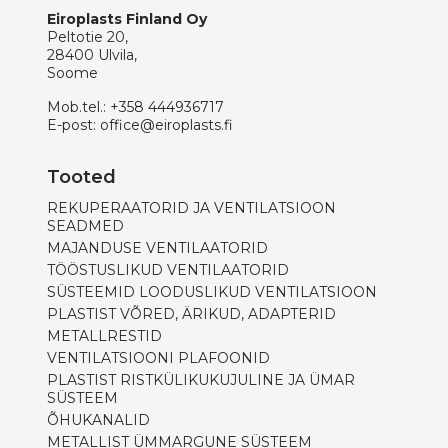
Eiroplasts Finland Oy
Peltotie 20,
28400 Ulvila,
Soome
Mob.tel.:
+358 444936717
E-post:
office@eiroplasts.fi
Tooted
REKUPERAATORID JA VENTILATSIOON
SEADMED
MAJANDUSE VENTILAATORID
TÖÖSTUSLIKUD VENTILAATORID
SÜSTEEMID LOODUSLIKUD VENTILATSIOON
PLASTIST VÕRED, ÄRIKUD, ADAPTERID
METALLRESTID
VENTILATSIOONI PLAFOONID
PLASTIST RISTKÜLIKUKUJULINE JA ÜMAR
SÜSTEEM
ÕHUKANALID
METALLIST ÜMMARGUNE SÜSTEEM