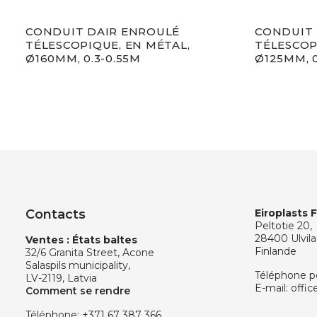
CONDUIT DAIR ENROULÉ
CONDUIT 
TÉLESCOPIQUE, EN MÉTAL,
TÉLESCOP
Ø160MM, 0.3-0.55M
Ø125MM, 0
Contacts
Eiroplasts 
Peltotie 20,
28400 Ulvila
Ventes : États baltes
Finlande
32/6 Granita Street, Acone
Salaspils municipality,
Téléphone p
LV-2119, Latvia
E-mail:
offic
Comment se rendre
Téléphone:
+371 67 387 366