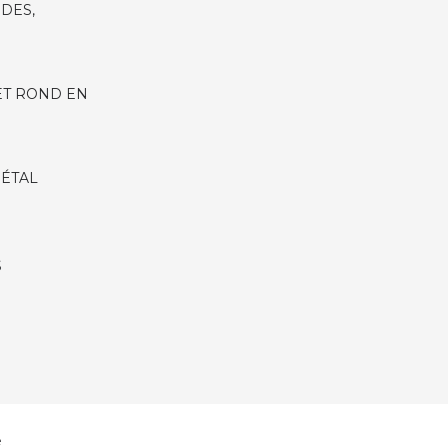
IDES,
ET ROND EN
MÉTAL
S
é