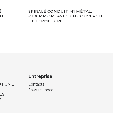
É
SPIRALÉ CONDUIT M1 MÉTAL,
SPI
AL,
Ø100MM-3M, AVEC UN COUVERCLE
Ø12
DE FERMETURE
DE 
Entreprise
TION ET
Contacts
Sous-traitance
ES
S