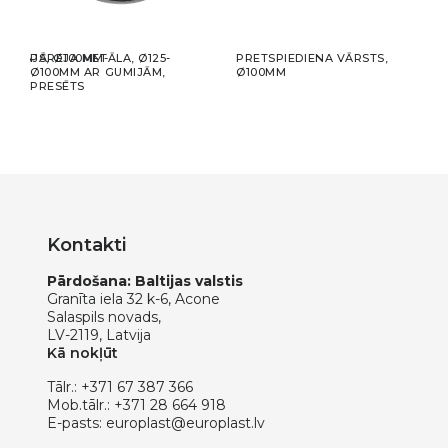
PĒTĀJS, Ø100MM-
PĀREJA METĀLA, Ø125-
PRETSPIEDIENA VĀRSTS,
KLUS
Ø100MM AR GUMIJĀM,
Ø100MM
Ø100
S
PRESĒTS
50M
Kontakti
Pārdošana: Baltijas valstis
Granīta iela 32 k-6, Acone
Salaspils novads,
LV-2119, Latvija
Kā nokļūt
Tālr.:
+371 67 387 366
Mob.tālr.:
+371 28 664 918
E-pasts:
europlast@europlast.lv