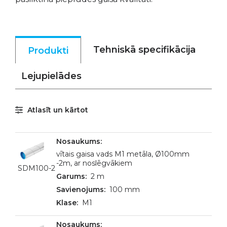
Tehniskā specifikācija
Produkti
Lejupielādes
Atlasīt un kārtot
vītais gaisa vads M1 metāla, Ø100mm
-2m, ar noslēgvākiem
SDM100-2
2 m
100 mm
M1