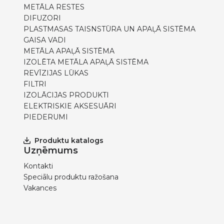
METĀLA RESTES
DIFUZORI
PLASTMASAS TAISNSTŪRA UN APAĻĀ SISTĒMA
GAISA VADI
METĀLA APAĻĀ SISTĒMA
IZOLĒTA METĀLA APAĻĀ SISTĒMA
REVĪZIJAS LŪKAS
FILTRI
IZOLĀCIJAS PRODUKTI
ELEKTRISKIE AKSESUĀRI
PIEDERUMI
Produktu katalogs
Uzņēmums
Kontakti
Speciālu produktu ražošana
Vakances