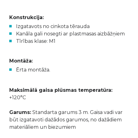
Konstrukcija:
Izgatavots no cinkota tērauda
Kanāla gali nosegti ar plastmasas aizbāžņiem
Tīrības klase: M1
Montāža
:
Ērta montāža.
Maksimālā gaisa plūsmas temperatūra:
+120°C
Garums:
Standarta garums 3 m. Gaisa vadi var
būt izgatavoti dažādos garumos, no dažādiem
materiāliem un biezumiem