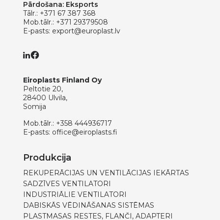
Pārdošana: Eksports
Tālr.:
+371 67 387 368
Mob.tālr.:
+371 29379508
E-pasts:
export@europlast.lv
Eiroplasts Finland Oy
Peltotie 20,
28400 Ulvila,
Somija
Mob.tālr.:
+358 444936717
E-pasts:
office@eiroplasts.fi
Produkcija
REKUPERĀCIJAS UN VENTILĀCIJAS IEKĀRTAS
SADZĪVES VENTILATORI
INDUSTRIĀLIE VENTILATORI
DABISKĀS VĒDINĀŠANAS SISTĒMAS
PLASTMASAS RESTES, FLANČI, ADAPTERI