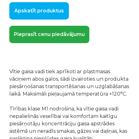
Apskatīt produktus
Pieprasīt cenu piedāvājumu
Vītie gaisa vadi tiek aprīkoti ar plastmasas
vāciņiem abos galos, šādi izvairoties un produkta
piesārņošanas transportēšanas un uzglabāšanas
laikā. Maksimāli pieļaujamā temperatūra +120°C.
Tīrības klase M1 nodrošina, ka vītie gaisa vadi
nepalielinās veselībai vai komfortam kaitīgu
piesārņotāju koncentrāciju gaisa apstrādes
sistēmā un neradīs smakas, gāzes vai daļiņas, kas
pasliktina pieplūdes gaisa kvalitāti.