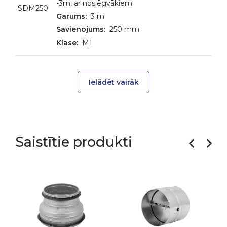
-3m, ar noslēgvākiem
SDM250
3 m
250 mm
M1
Ielādēt vairāk
Saistītie produkti