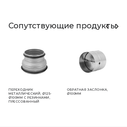
Сопутствующие продукты
ПЕРЕХОДНИК
OБРАТНАЯ ЗАСЛОНКА,
ГЛУ
0MM-
МЕТАЛЛИЧЕСКИЙ, Ø125-
Ø100MM
МЕТ
Ø100MM С РЕЗИНКАМИ,
0.6
ТЫ
ПРЕССОВАННЫЙ