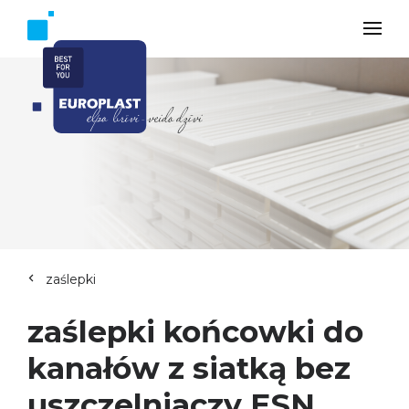
zaślepki
zaślepki końcowki do
kanałów z siatką bez
uszczelniaczy ESN