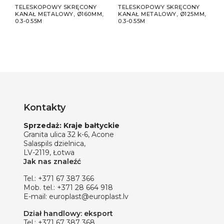
TELESKOPOWY SKRĘCONY
TELESKOPOWY SKRĘCONY
TEL
KANAŁ METALOWY, Ø160MM,
KANAŁ METALOWY, Ø125MM,
KAN
0.3-0.55M
0.3-0.55M
0.3-
Kontakty
Sprzedaż: Kraje bałtyckie
Granita ulica 32 k-6, Acone
Salaspils dzielnica,
LV-2119, Łotwa
Jak nas znaleźć
Tel.:
+371 67 387 366
Mob. tel.:
+371 28 664 918
E-mail:
europlast@europlast.lv
Dział handlowy: eksport
Tel.:
+371 67 387 368