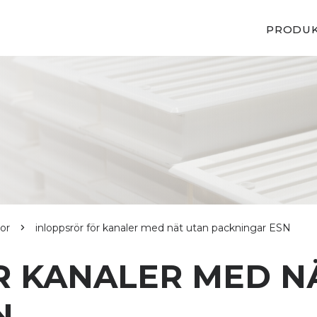
PRODU
or
inloppsrör för kanaler med nät utan packningar ESN
R KANALER MED N
N