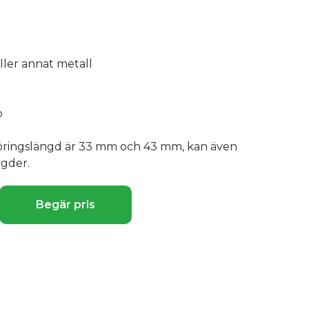
eller annat metall
p
öringslängd är 33 mm och 43 mm, kan även
ngder.
Begär pris