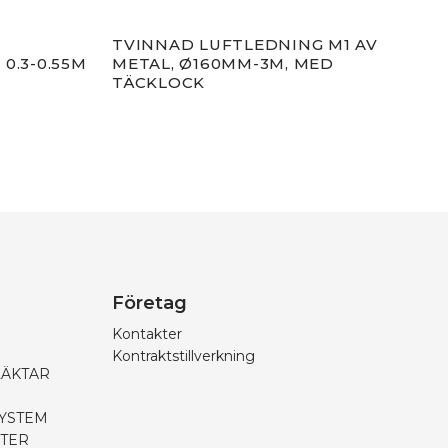
TVINNAD LUFTLEDNING M1 AV
TVI
0.3-0.55M
METAL, Ø160MM-3M, MED
MET
TÄCKLOCK
TÄC
Företag
Kontakter
Kontraktstillverkning
LÄKTAR
SYSTEM
PTER