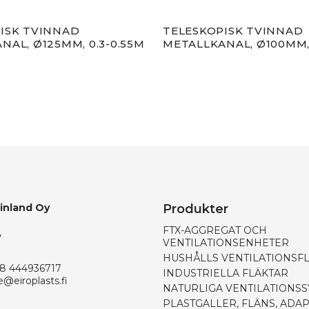
ISK TVINNAD
TELESKOPISK TVINNAD
NAL, Ø125MM, 0.3-0.55M
METALLKANAL, Ø100MM, 
Finland Oy
Produkter
FTX-AGGREGAT OCH
,
VENTILATIONSENHETER
HUSHÅLLS VENTILATIONSF
8 444936717
INDUSTRIELLA FLÄKTAR
e@eiroplasts.fi
NATURLIGA VENTILATIONS
PLASTGALLER, FLÄNS, ADA