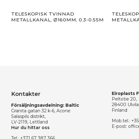
TELESKOPISK TVINNAD
TELESKOP
METALLKANAL, Ø160MM, 0.3-0.55M
METALLKA
Kontakter
Eiroplasts 
Peltotie 20,
28400 Ulvila
Försäljningsavdelning: Baltic
Finland
Granita gatan 32 k-6, Acone
Salaspils distrikt,
Mob.tel.:
+35
LV-2119, Lettland
E-post:
offic
Hur du hittar oss
Tel.:
+371 67 387 366