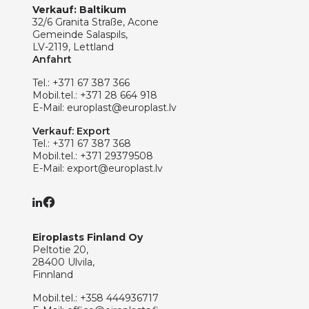
Verkauf: Baltikum
32/6 Granita Straße, Acone
Gemeinde Salaspils,
LV-2119, Lettland
Anfahrt
Tel.:
+371 67 387 366
Mobil.tel.:
+371 28 664 918
E-Mail:
europlast@europlast.lv
Verkauf: Export
Tel.:
+371 67 387 368
Mobil.tel.:
+371 29379508
E-Mail:
export@europlast.lv
Eiroplasts Finland Oy
Peltotie 20,
28400 Ulvila,
Finnland
Mobil.tel.:
+358 444936717