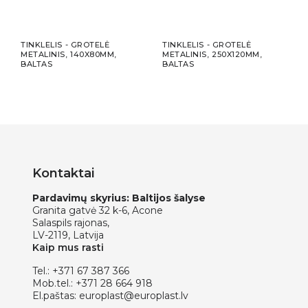
TINKLELIS - GROTELĖ
TINKLELIS - GROTELĖ
TINK
METALINIS, 140X80MM,
METALINIS, 250X120MM,
META
BALTAS
BALTAS
CIN
Kontaktai
Pardavimų skyrius: Baltijos šalyse
Granita gatvė 32 k-6, Acone
Salaspils rajonas,
LV-2119, Latvija
Kaip mus rasti
Tel.:
+371 67 387 366
Mob.tel.:
+371 28 664 918
El.paštas:
europlast@europlast.lv