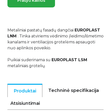
Prašyti kainos
Metaliniai pastatų fasadų dangčiai
EUROPLAST
LNM
. Tinka atviriems vėdinimo įleidimo/išmetimo
kanalams ir ventiliacijos grotelėms apsaugoti
nuo aplinkos poveikio.
Puikiai suderinama su
EUROPLAST LSM
metaliniais grotelių.
Techninė specifikacija
Produktai
Atsisiuntimai