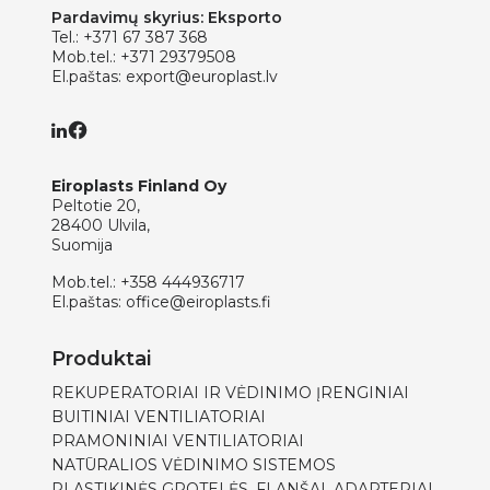
Pardavimų skyrius: Eksporto
Tel.:
+371 67 387 368
Mob.tel.:
+371 29379508
El.paštas:
export@europlast.lv
Eiroplasts Finland Oy
Peltotie 20,
28400 Ulvila,
Suomija
Mob.tel.:
+358 444936717
El.paštas:
office@eiroplasts.fi
Produktai
REKUPERATORIAI IR VĖDINIMO ĮRENGINIAI
BUITINIAI VENTILIATORIAI
PRAMONINIAI VENTILIATORIAI
NATŪRALIOS VĖDINIMO SISTEMOS
PLASTIKINĖS GROTELĖS, FLANŠAI, ADAPTERIAI