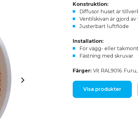
Konstruktion:
Diffusor huset är tillve
Ventilskivan är gjord av 
Justerbart luftflöde
Installation:
För vägg- eller takmon
Fästning med skruvar
Färger:
Vit RAL9016. Furu, 
Visa produkter