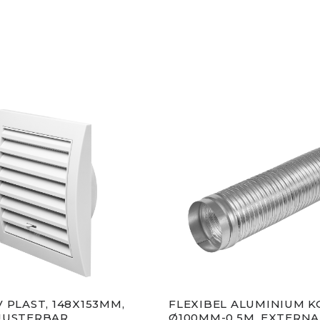
 PLAST, 148X153MM,
FLEXIBEL ALUMINIUM K
JUSTERBAR
Ø100MM-0.5M, EXTERNA