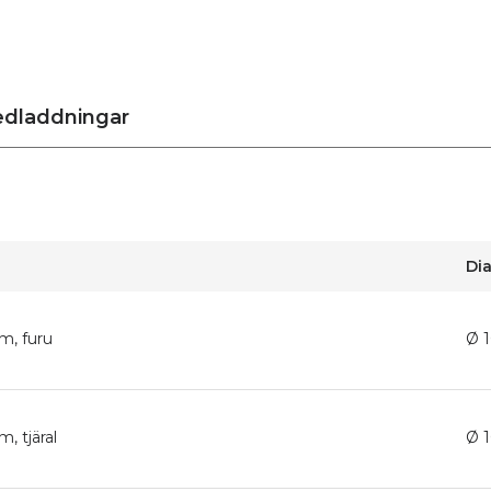
dladdningar
Di
mm, furu
Ø 
m, tjäral
Ø 