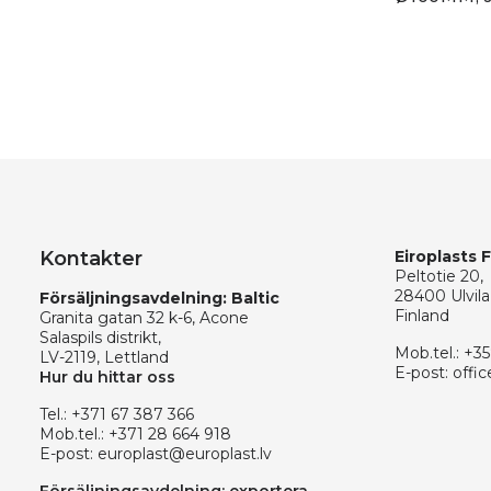
Kontakter
Eiroplasts 
Peltotie 20,
28400 Ulvila
Försäljningsavdelning: Baltic
Finland
Granita gatan 32 k-6, Acone
Salaspils distrikt,
Mob.tel.:
+35
LV-2119, Lettland
E-post:
offic
Hur du hittar oss
Tel.:
+371 67 387 366
Mob.tel.:
+371 28 664 918
E-post:
europlast@europlast.lv