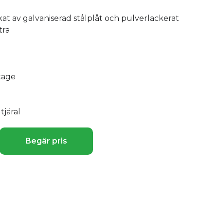
rkat av galvaniserad stålplåt och pulverlackerat
trä
tage
tjäral
Begär pris