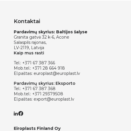
Kontaktai
Pardavimų skyrius: Baltijos šalyse
Granita gatvė 32 k-6, Acone
Salaspils rajonas,
LV-2119, Latvija
Kaip mus rasti
Tel.:
+371 67 387 366
Mob.tel.:
+371 28 664 918
El.paštas:
europlast@europlast.lv
Pardavimų skyrius: Eksporto
Tel.:
+371 67 387 368
Mob.tel.:
+371 29379508
El.paštas:
export@europlast.lv
Eiroplasts Finland Oy