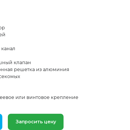
ор
ей
 канал
шный клапан
нная решетка из алюминия
асекомых
леевое или винтовое крепление
Запросить цену