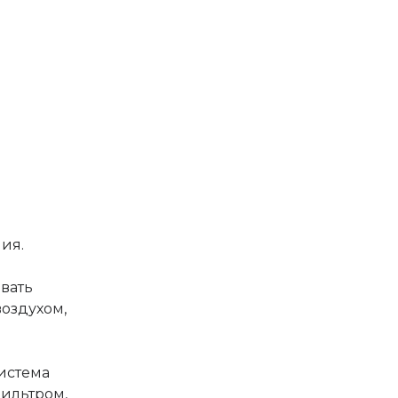
ия.
вать
воздухом,
истема
ильтром,