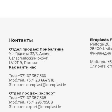
Контакты
Eiroplasts 
Peltotie 20,
28400 Ulvila
Отдел продаж: Прибалтика
Финляндия
Ул. Гранита 32/6, Acone,
Саласпилсский округ,
Моб.тел.:
+3
LV-2119, Латвия
Эл.почта:
of
Как найти нас
Тел.:
+371 67 387 366
Моб.тел.:
+371 28 664 918
Эл.почта:
europlast@europlast.lv
Отдел продаж: экспорт
Тел.:
+371 67 387 368
Моб.тел.:
+371 29379508
Эл.почта:
export@europlast.lv