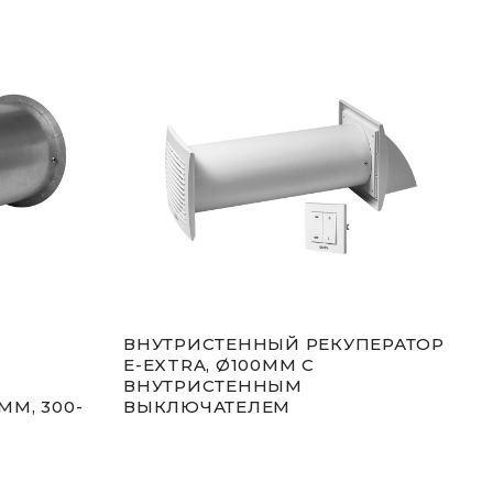
ВНУТРИСТЕННЫЙ РЕКУПЕРАТОР
ВНУ
E-EXTRA, Ø100MM C
E-E
ВНУТРИСТЕННЫМ
ВН
MM, 300-
ВЫКЛЮЧАТЕЛЕМ
ВЫК