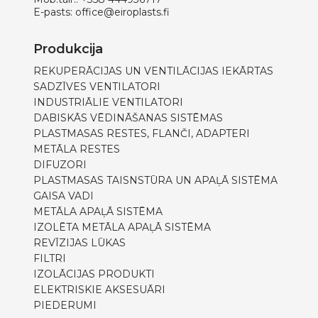
E-pasts:
office@eiroplasts.fi
Produkcija
REKUPERĀCIJAS UN VENTILĀCIJAS IEKĀRTAS
SADZĪVES VENTILATORI
INDUSTRIĀLIE VENTILATORI
DABISKĀS VĒDINĀŠANAS SISTĒMAS
PLASTMASAS RESTES, FLANČI, ADAPTERI
METĀLA RESTES
DIFUZORI
PLASTMASAS TAISNSTŪRA UN APAĻĀ SISTĒMA
GAISA VADI
METĀLA APAĻĀ SISTĒMA
IZOLĒTA METĀLA APAĻĀ SISTĒMA
REVĪZIJAS LŪKAS
FILTRI
IZOLĀCIJAS PRODUKTI
ELEKTRISKIE AKSESUĀRI
PIEDERUMI