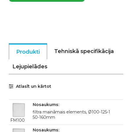
Tehniskā specifikācija
Produkti
Lejupielādes
Atlasīt un kārtot
filtra maināmais elements, Ø100-125-1
50-160mm
FM100