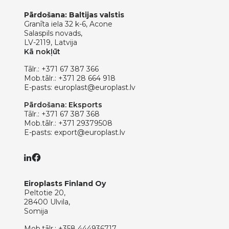
Pārdošana: Baltijas valstis
Granīta iela 32 k-6, Acone
Salaspils novads,
LV-2119, Latvija
Kā nokļūt
Tālr.:
+371 67 387 366
Mob.tālr.:
+371 28 664 918
E-pasts:
europlast@europlast.lv
Pārdošana: Eksports
Tālr.:
+371 67 387 368
Mob.tālr.:
+371 29379508
E-pasts:
export@europlast.lv
Eiroplasts Finland Oy
Peltotie 20,
28400 Ulvila,
Somija
Mob.tālr.:
+358 444936717