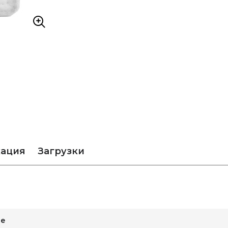
кация
Загрузки
ие