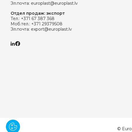
Эл.почта:
europlast@europlast.lv
Отдел продаж: экспорт
Тел.:
+371 67 387 368
Моб.тел.:
+371 29379508
Эл.почта:
export@europlast.lv
© Euro