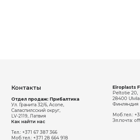
Контакты
Eiroplasts 
Peltotie 20,
28400 Ulvila
Отдел продаж: Прибалтика
Финляндия
Ул. Гранита 32/6, Acone,
Саласпилсский округ,
Моб.тел.:
+3
LV-2119, Латвия
Эл.почта:
of
Как найти нас
Тел.:
+371 67 387 366
Моб.тел.:
+371 28 664 918