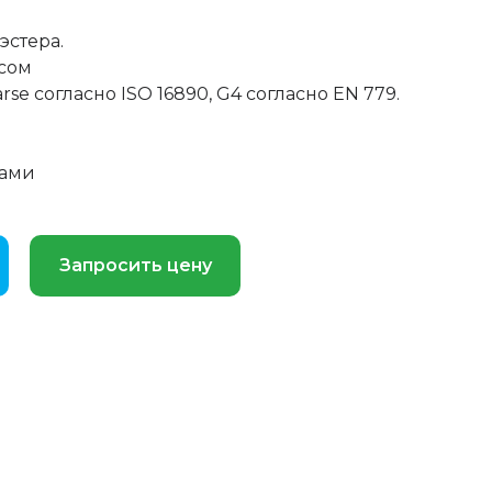
эстера.
сом
rse согласно ISO 16890, G4 согласно EN 779.
рами
Запросить цену