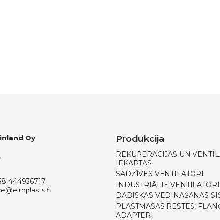
Finland Oy
Produkcija
REKUPERĀCIJAS UN VENTIL
,
IEKĀRTAS
SADZĪVES VENTILATORI
58 444936717
INDUSTRIĀLIE VENTILATORI
ce@eiroplasts.fi
DABISKĀS VĒDINĀŠANAS SI
PLASTMASAS RESTES, FLANČ
ADAPTERI