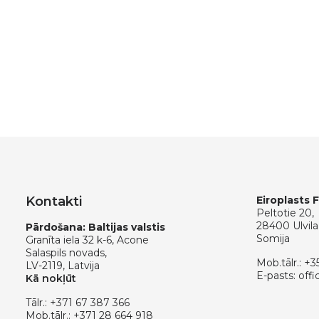
Kontakti
Eiroplasts 
Peltotie 20,
28400 Ulvila
Pārdošana: Baltijas valstis
Somija
Granīta iela 32 k-6, Acone
Salaspils novads,
Mob.tālr.:
+3
LV-2119, Latvija
E-pasts:
offi
Kā nokļūt
Tālr.:
+371 67 387 366
Mob.tālr.:
+371 28 664 918