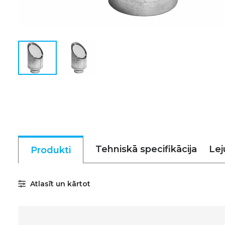
Tehniskā specifikācija
Lej
Produkti
Atlasīt un kārtot