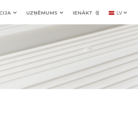
CIJA
UZŅĒMUMS
IENĀKT
LV