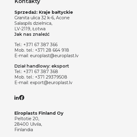
Kontakty
Sprzedaż: Kraje bałtyckie
Granita ulica 32 k-6, Acone
Salaspils dzielnica,
LV-2119, Łotwa
Jak nas znaleźć
Tel.:
+371 67 387 366
Mob. tel.:
+371 28 664 918
E-mail:
europlast@europlast.lv
Dział handlowy: eksport
Tel.:
+371 67 387 368
Mob. tel.:
+371 29379508
E-mail:
export@europlast.lv
Eiroplasts Finland Oy
Peltotie 20,
28400 Ulvila,
Finlandia