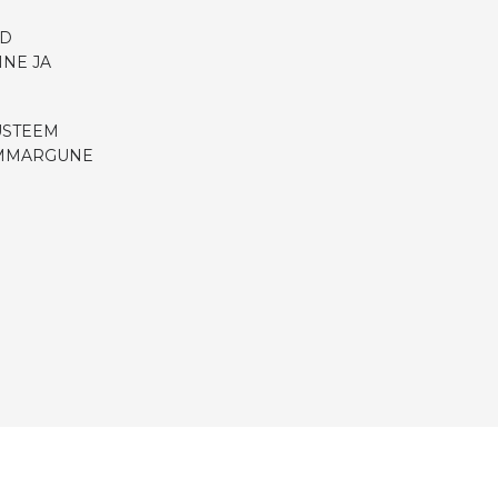
ID
INE JA
ÜSTEEM
ÜMMARGUNE