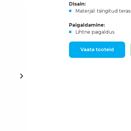
Disain:
Materjal: tsingitud tera
Paigaldamine:
Lihtne paigaldus
Vaata tooteid