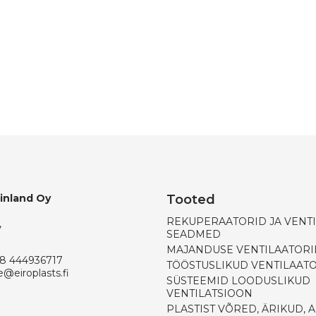
Finland Oy
Tooted
REKUPERAATORID JA VENT
,
SEADMED
MAJANDUSE VENTILAATORI
8 444936717
TÖÖSTUSLIKUD VENTILAAT
e@eiroplasts.fi
SÜSTEEMID LOODUSLIKUD
VENTILATSIOON
PLASTIST VÕRED, ÄRIKUD, 