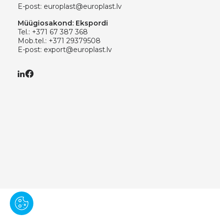
E-post:
europlast@europlast.lv
Müügiosakond: Ekspordi
Tel.:
+371 67 387 368
Mob.tel.:
+371 29379508
E-post:
export@europlast.lv