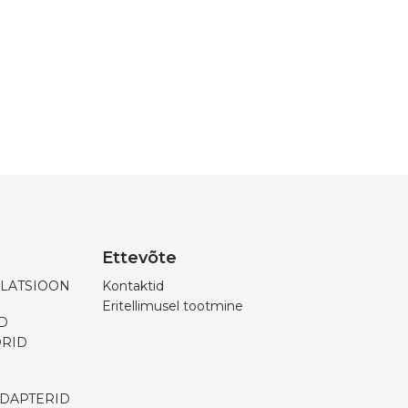
Ettevõte
ILATSIOON
Kontaktid
Eritellimusel tootmine
D
ORID
ADAPTERID