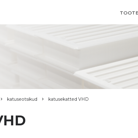
TOOT
katuseotsikud
katusekatted VHD
VHD