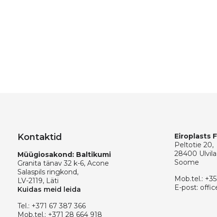
Kontaktid
Eiroplasts 
Peltotie 20,
28400 Ulvila
Müügiosakond: Baltikumi
Soome
Granita tänav 32 k-6, Acone
Salaspils ringkond,
Mob.tel.:
+35
LV-2119, Läti
E-post:
offic
Kuidas meid leida
Tel.:
+371 67 387 366
Mob.tel.:
+371 28 664 918