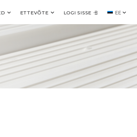
ED
ETTEVÕTE
LOGI SISSE
EE