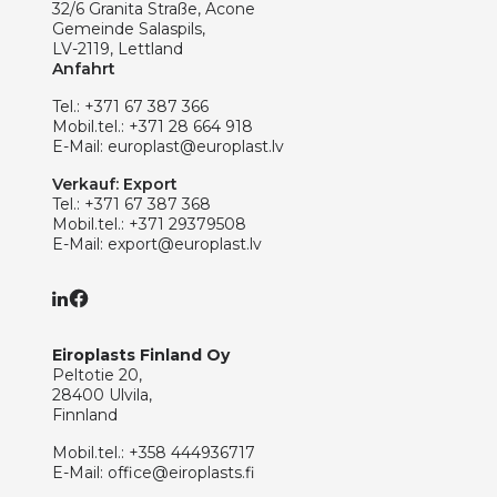
32/6 Granita Straße, Acone
Gemeinde Salaspils,
LV-2119, Lettland
Anfahrt
Tel.:
+371 67 387 366
Mobil.tel.:
+371 28 664 918
E-Mail:
europlast@europlast.lv
Verkauf: Export
Tel.:
+371 67 387 368
Mobil.tel.:
+371 29379508
E-Mail:
export@europlast.lv
Eiroplasts Finland Oy
Peltotie 20,
28400 Ulvila,
Finnland
Mobil.tel.:
+358 444936717
E-Mail:
office@eiroplasts.fi