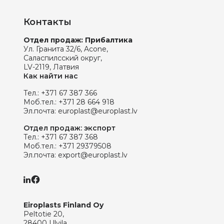
Контакты
Отдел продаж: Прибалтика
Ул. Гранита 32/6, Acone,
Саласпилсский округ,
LV-2119, Латвия
Как найти нас
Тел.:
+371 67 387 366
Моб.тел.:
+371 28 664 918
Эл.почта:
europlast@europlast.lv
Отдел продаж: экспорт
Тел.:
+371 67 387 368
Моб.тел.:
+371 29379508
Эл.почта:
export@europlast.lv
Eiroplasts Finland Oy
Peltotie 20,
28400 Ulvila,