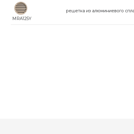
pешетка из алюминиевого спл
MRA125Y