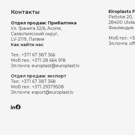
Контакты
Eiroplasts 
Peltotie 20,
28400 Ulvila
Отдел продаж: Прибалтика
Финляндия
Ул. Гранита 32/6, Acone,
Саласпилсский округ,
Моб.тел.:
+3
LV-2119, Латвия
Эл.почта:
of
Как найти нас
Тел.:
+371 67 387 366
Моб.тел.:
+371 28 664 918
Эл.почта:
europlast@europlast.lv
Отдел продаж: экспорт
Тел.:
+371 67 387 368
Моб.тел.:
+371 29379508
Эл.почта:
export@europlast.lv