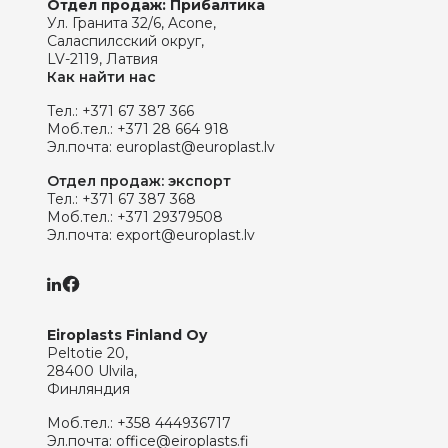
Отдел продаж: Прибалтика
Ул. Гранита 32/6, Acone,
Саласпилсский округ,
LV-2119, Латвия
Как найти нас
Тел.:
+371 67 387 366
Моб.тел.:
+371 28 664 918
Эл.почта:
europlast@europlast.lv
Отдел продаж: экспорт
Тел.:
+371 67 387 368
Моб.тел.:
+371 29379508
Эл.почта:
export@europlast.lv
Eiroplasts Finland Oy
Peltotie 20,
28400 Ulvila,
Финляндия
Моб.тел.:
+358 444936717
Эл.почта:
office@eiroplasts.fi