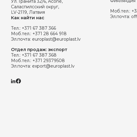
Финляндия
Ул. Гранита 32/6, Acone,
Саласпилсский округ,
Моб.тел.:
+3
LV-2119, Латвия
Эл.почта:
of
Как найти нас
Тел.:
+371 67 387 366
Моб.тел.:
+371 28 664 918
Эл.почта:
europlast@europlast.lv
Отдел продаж: экспорт
Тел.:
+371 67 387 368
Моб.тел.:
+371 29379508
Эл.почта:
export@europlast.lv