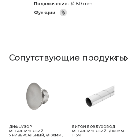
Ø 80 mm
Сопутствующие продукты
ДИФФУЗОР
ВИТОЙ ВОЗДУХОВОД
ВОЗ
M-
МЕТАЛЛИЧЕСКИЙ,
МЕТАЛЛИЧЕСКИЙ, Ø160MM-
ПРО
УНИВЕРСАЛЬНЫЙ, Ø100MM,
1.15M
ОСН