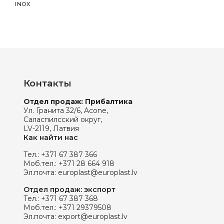
INOX
Ø10
Контакты
Отдел продаж: Прибалтика
Ул. Гранита 32/6, Acone,
Саласпилсский округ,
LV-2119, Латвия
Как найти нас
Тел.:
+371 67 387 366
Моб.тел.:
+371 28 664 918
Эл.почта:
europlast@europlast.lv
Отдел продаж: экспорт
Тел.:
+371 67 387 368
Моб.тел.:
+371 29379508
Эл.почта:
export@europlast.lv