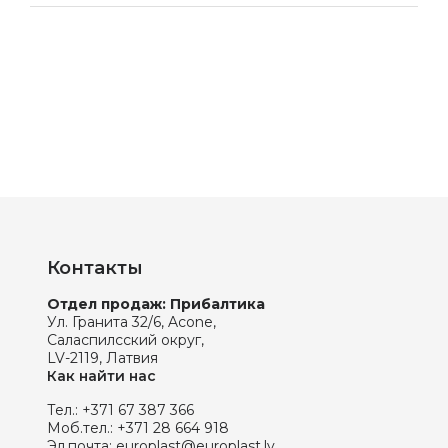
Контакты
Отдел продаж: Прибалтика
Ул. Гранита 32/6, Acone,
Саласпилсский округ,
LV-2119, Латвия
Как найти нас
Тел.:
+371 67 387 366
Моб.тел.:
+371 28 664 918
Эл.почта:
europlast@europlast.lv