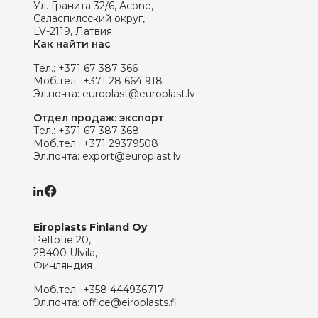
Ул. Гранита 32/6, Acone,
Саласпилсский округ,
LV-2119, Латвия
Как найти нас
Тел.:
+371 67 387 366
Моб.тел.:
+371 28 664 918
Эл.почта:
europlast@europlast.lv
Отдел продаж: экспорт
Тел.:
+371 67 387 368
Моб.тел.:
+371 29379508
Эл.почта:
export@europlast.lv
Eiroplasts Finland Oy
Peltotie 20,
28400 Ulvila,
Финляндия
Моб.тел.:
+358 444936717
Эл.почта:
office@eiroplasts.fi