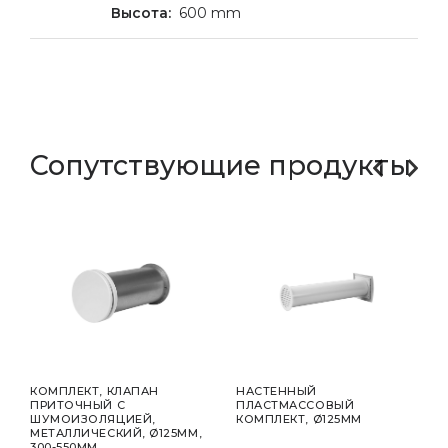
600 mm
Сопутствующие продукты
КОМПЛЕКТ, КЛАПАН
НАСТЕННЫЙ
ВОЗ
ПРИТОЧНЫЙ С
ПЛАСТМАССОВЫЙ
AЛЮ
ШУМОИЗОЛЯЦИЕЙ,
КОМПЛЕКТ, Ø125MM
3M,
МЕТАЛЛИЧЕСКИЙ, Ø125MM,
300-550MM