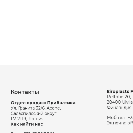
Контакты
Eiroplasts 
Peltotie 20,
28400 Ulvila
Отдел продаж: Прибалтика
Финляндия
Ул. Гранита 32/6, Acone,
Саласпилсский округ,
Моб.тел.:
+3
LV-2119, Латвия
Эл.почта:
of
Как найти нас