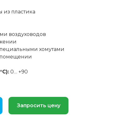
 из пластика
ами воздуховодов
ожении
 специальными хомутами
в помещении
°С):
0… +90
Запросить цену