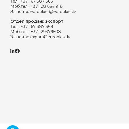
Тел.:
+371 67 387 366
Моб.тел.:
+371 28 664 918
Эл.почта:
europlast@europlast.lv
Отдел продаж: экспорт
Тел.:
+371 67 387 368
Моб.тел.:
+371 29379508
Эл.почта:
export@europlast.lv