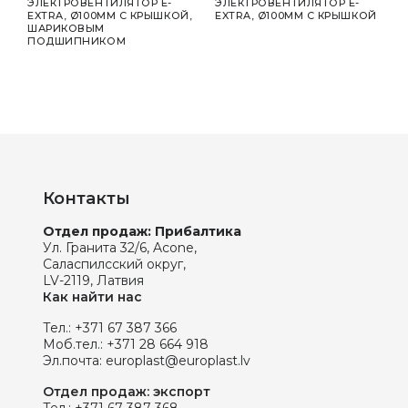
-
ЭЛЕКТРОВЕНТИЛЯТОР E-
ЭЛЕКТРОВЕНТИЛЯТОР E-
ЭЛЕ
ЦИТ
EXTRA, Ø100MM C КРЫШКОЙ,
EXTRA, Ø100MM C КРЫШКОЙ
EXTR
ШАРИКОВЫМ
ШАР
ПОДШИПНИКОМ
ПОД
ТАЙ
Контакты
Отдел продаж: Прибалтика
Ул. Гранита 32/6, Acone,
Саласпилсский округ,
LV-2119, Латвия
Как найти нас
Тел.:
+371 67 387 366
Моб.тел.:
+371 28 664 918
Эл.почта:
europlast@europlast.lv
Отдел продаж: экспорт
Тел.:
+371 67 387 368