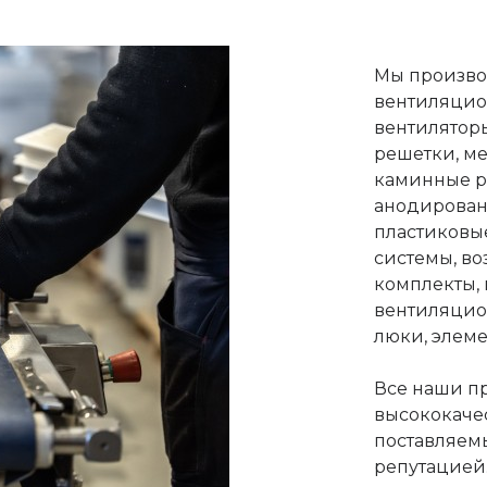
Мы произво
вентиляцио
вентиляторы
решетки, м
каминные р
анодирован
пластиковы
системы, в
комплекты,
вентиляцио
люки, элеме
Все наши п
высококаче
поставляем
репутацией