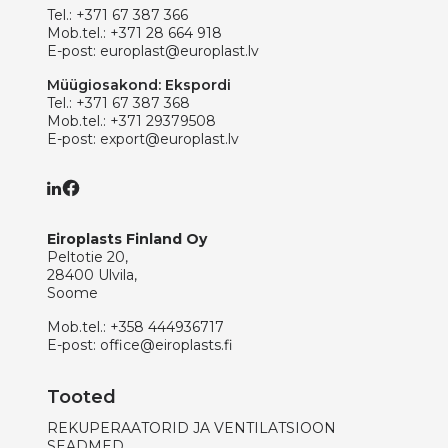
Tel.:
+371 67 387 366
Mob.tel.:
+371 28 664 918
E-post:
europlast@europlast.lv
Müügiosakond: Ekspordi
Tel.:
+371 67 387 368
Mob.tel.:
+371 29379508
E-post:
export@europlast.lv
Eiroplasts Finland Oy
Peltotie 20,
28400 Ulvila,
Soome
Mob.tel.:
+358 444936717
E-post:
office@eiroplasts.fi
Tooted
REKUPERAATORID JA VENTILATSIOON
SEADMED