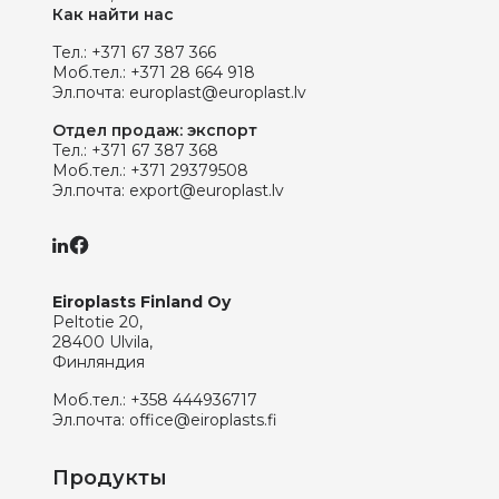
Как найти нас
Тел.:
+371 67 387 366
Моб.тел.:
+371 28 664 918
Эл.почта:
europlast@europlast.lv
Отдел продаж: экспорт
Тел.:
+371 67 387 368
Моб.тел.:
+371 29379508
Эл.почта:
export@europlast.lv
Eiroplasts Finland Oy
Peltotie 20,
28400 Ulvila,
Финляндия
Моб.тел.:
+358 444936717
Эл.почта:
office@eiroplasts.fi
Продукты