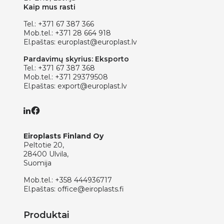
Kaip mus rasti
Tel.:
+371 67 387 366
Mob.tel.:
+371 28 664 918
El.paštas:
europlast@europlast.lv
Pardavimų skyrius: Eksporto
Tel.:
+371 67 387 368
Mob.tel.:
+371 29379508
El.paštas:
export@europlast.lv
Eiroplasts Finland Oy
Peltotie 20,
28400 Ulvila,
Suomija
Mob.tel.:
+358 444936717
El.paštas:
office@eiroplasts.fi
Produktai