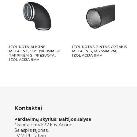
IZOLIUOTA ALKŪNĖ
IZOLIUOTAS PINTAS ORTAKIS
IZO
 2
METALINĖ, 90°- Ø100MM SU
METALINIS, Ø125MM-2M,
META
TARPINĖMIS, PRESUOTA,
IZOLIACIJA 9MM
TARP
IZOLIACIJA 9MM
9MM
Kontaktai
Pardavimų skyrius: Baltijos šalyse
Granita gatvė 32 k-6, Acone
Salaspils rajonas,
LV-2119, Latvija