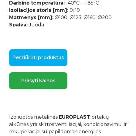
Darbinė temperatūra:
-40°C ... +85°C
Izoliacijos storis [mm]:
9; 19
Matmenys [mm]:
Ø100; Ø125; Ø160; Ø200
Spalva:
Juoda
Peržiūrėti produktus
Prašyti kainos
Izoliuotos metalinės
EUROPLAST
ortakių
alkūnės
yra skirtos ventiliacijai, kondicionavimui ir
rekuperacijai su papildomais energijos