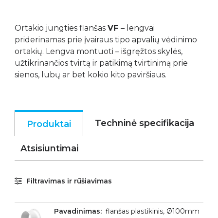
Ortakio jungties flanšas
VF
– lengvai
priderinamas prie įvairaus tipo apvalių vėdinimo
ortakių. Lengva montuoti – išgręžtos skylės,
užtikrinančios tvirtą ir patikimą tvirtinimą prie
sienos, lubų ar bet kokio kito paviršiaus.
Techninė specifikacija
Produktai
Atsisiuntimai
Filtravimas ir rūšiavimas
flanšas plastikinis, Ø100mm