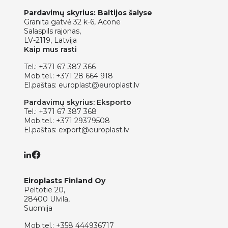
Pardavimų skyrius: Baltijos šalyse
Granita gatvė 32 k-6, Acone
Salaspils rajonas,
LV-2119, Latvija
Kaip mus rasti
Tel.:
+371 67 387 366
Mob.tel.:
+371 28 664 918
El.paštas:
europlast@europlast.lv
Pardavimų skyrius: Eksporto
Tel.:
+371 67 387 368
Mob.tel.:
+371 29379508
El.paštas:
export@europlast.lv
Eiroplasts Finland Oy
Peltotie 20,
28400 Ulvila,
Suomija
Mob.tel.:
+358 444936717