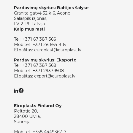
Pardavimų skyrius: Baltijos šalyse
Granita gatvė 32 k-6, Acone
Salaspils rajonas,
LV-2119, Latvija
Kaip mus rasti
Tel.:
+371 67 387 366
Mob.tel.:
+371 28 664 918
El.paštas:
europlast@europlast.lv
Pardavimų skyrius: Eksporto
Tel.:
+371 67 387 368
Mob.tel.:
+371 29379508
El.paštas:
export@europlast.lv
Eiroplasts Finland Oy
Peltotie 20,
28400 Ulvila,
Suomija
Mob.tel.:
+358 444936717