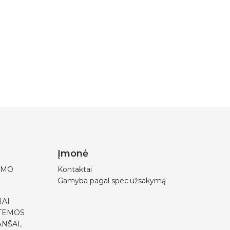
Įmonė
IMO
Kontaktai
Gamyba pagal spec.užsakymą
IAI
STEMOS
NŠAI,