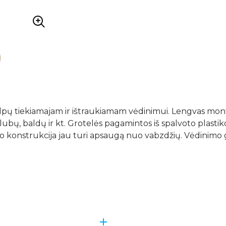
alpų tiekiamajam ir ištraukiamam vėdinimui. Lengvas mon
lubų, baldų ir kt. Grotelės pagamintos iš spalvoto plastiko
lio konstrukcija jau turi apsaugą nuo vabzdžių. Vėdinimo 