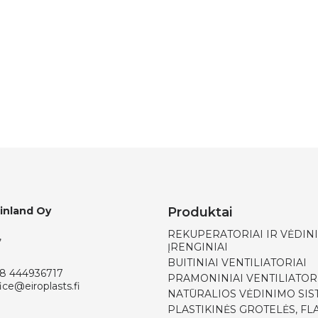
Finland Oy
Produktai
REKUPERATORIAI IR VĖDIN
,
ĮRENGINIAI
BUITINIAI VENTILIATORIAI
8 444936717
PRAMONINIAI VENTILIATOR
ice@eiroplasts.fi
NATŪRALIOS VĖDINIMO SI
PLASTIKINĖS GROTELĖS, FLA