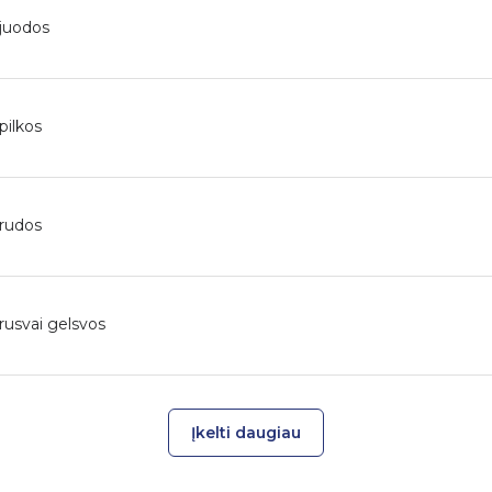
 juodos
pilkos
 rudos
rusvai gelsvos
Įkelti daugiau