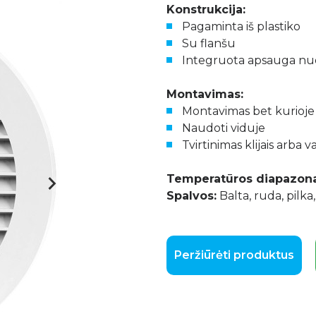
Konstrukcija:
Pagaminta iš plastiko
Su flanšu
Integruota apsauga nu
Montavimas:
Montavimas bet kurioje
Naudoti viduje
Tvirtinimas klijais arba v
Temperatūros diapazonas
Spalvos:
Balta, ruda, pilka
Peržiūrėti produktus