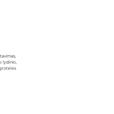
tavimas,
 lydinio,
grotelės