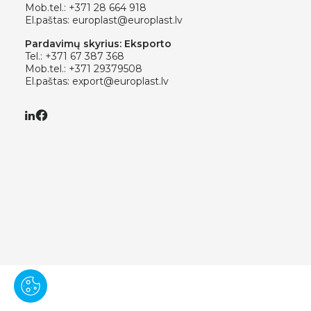
Mob.tel.:
+371 28 664 918
El.paštas:
europlast@europlast.lv
Pardavimų skyrius: Eksporto
Tel.:
+371 67 387 368
Mob.tel.:
+371 29379508
El.paštas:
export@europlast.lv