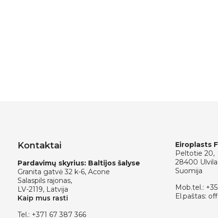
Kontaktai
Eiroplasts 
Peltotie 20,
28400 Ulvila
Pardavimų skyrius: Baltijos šalyse
Suomija
Granita gatvė 32 k-6, Acone
Salaspils rajonas,
Mob.tel.:
+35
LV-2119, Latvija
El.paštas:
off
Kaip mus rasti
Tel.:
+371 67 387 366