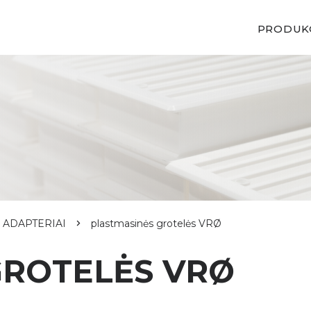
PRODUK
, ADAPTERIAI
plastmasinės grotelės VRØ
GROTELĖS VRØ