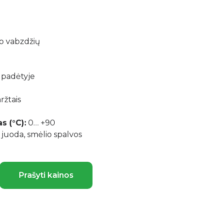
o vabzdžių
 padėtyje
aržtais
 (°С):
0… +90
, juoda, smėlio spalvos
Prašyti kainos