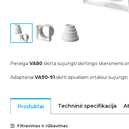
Pereiga
VA80
skirta sujungti skirtingo skersmens o
Adapteriai
VA90-91
skirti apvaliam ortakiui sujungti
Techninė specifikacija
At
Produktai
Filtravimas ir rūšiavimas