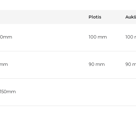
Plotis
Aukš
Ø100mm
100 mm
100
00mm
90 mm
90 
25-150mm