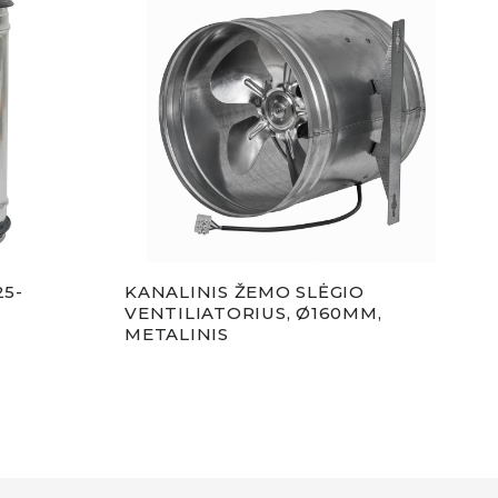
25-
KANALINIS ŽEMO SLĖGIO
PIN
VENTILIATORIUS, Ø160MM,
Ø12
METALINIS