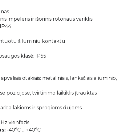
enas
is impeleris ir išorinis rotoriaus variklis
 IP44
ontuotu šiluminiu kontaktu
saugos klasė: IP55
valiais otakiais: metaliniais, lanksčiais aliuminio,
se pozicijose, tvirtinimo laikiklis įtrauktas
 arba lakioms ir sprogioms dujoms
Hz vienfazis
s:
-40°C ... +40°C