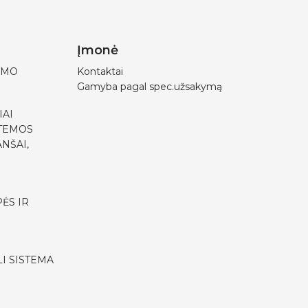
Įmonė
IMO
Kontaktai
Gamyba pagal spec.užsakymą
IAI
STEMOS
NŠAI,
ĖS IR
I SISTEMA