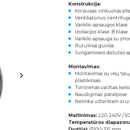
Konstrukcija:
Korpusas: cinkuotas pli
Ventiliatorius: centrifugin
Variklio apsaugos klasė:
Izoliacijos klasė: B klasė
Variklio apsauga su įm
Rutuliniai guoliai
Jungamosios dėžutės ap
Montavimas:
Montavimas su visų tipų ap
plastikiniais
Tvirtinimas varžtais kelio
Naudojimas: patalpose
Netinka užterštam orui
Maitinimas:
220-240V / 50
Temperatūros diapazona
Dydžiai:
Ø100-315 mm