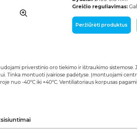
Greičio reguliavimas:
Gal
Peržiūrėti produktus
naudojami priverstinio oro tiekimo ir ištraukimo sistemose. J
ui. Tinka montuoti įvairiose padėtyse. Įmontuojami centri
tūroje nuo -40ºC iki +40ºC. Ventiliatoriaus korpusas pagami
sisiuntimai