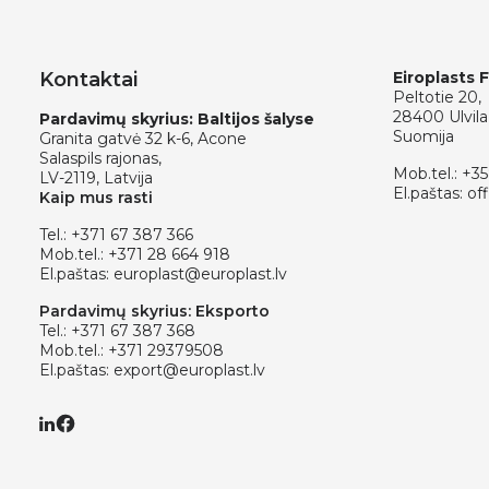
Kontaktai
Eiroplasts 
Peltotie 20,
28400 Ulvila
Pardavimų skyrius: Baltijos šalyse
Suomija
Granita gatvė 32 k-6, Acone
Salaspils rajonas,
Mob.tel.:
+35
LV-2119, Latvija
El.paštas:
off
Kaip mus rasti
Tel.:
+371 67 387 366
Mob.tel.:
+371 28 664 918
El.paštas:
europlast@europlast.lv
Pardavimų skyrius: Eksporto
Tel.:
+371 67 387 368
Mob.tel.:
+371 29379508
El.paštas:
export@europlast.lv