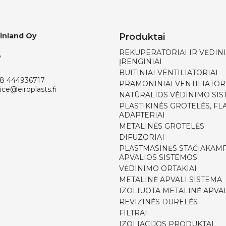
Finland Oy
Produktai
REKUPERATORIAI IR VĖDIN
,
ĮRENGINIAI
BUITINIAI VENTILIATORIAI
8 444936717
PRAMONINIAI VENTILIATOR
ice@eiroplasts.fi
NATŪRALIOS VĖDINIMO SI
PLASTIKINĖS GROTELĖS, FLA
ADAPTERIAI
METALINĖS GROTELĖS
DIFUZORIAI
PLASTMASINĖS STAČIAKAMP
APVALIOS SISTEMOS
VĖDINIMO ORTAKIAI
METALINĖ APVALI SISTEMA
IZOLIUOTA METALINĖ APVAL
REVIZINĖS DURELĖS
FILTRAI
IZOLIACIJOS PRODUKTAI