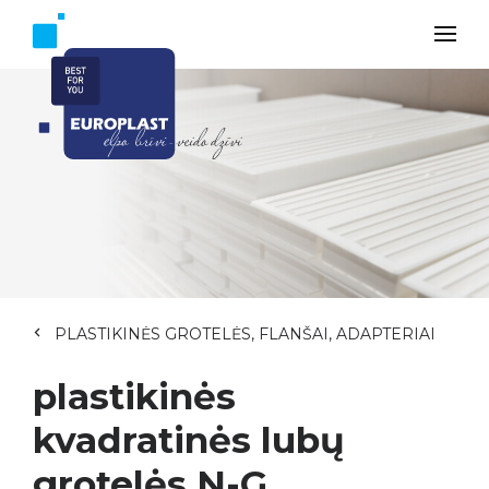
PLASTIKINĖS GROTELĖS, FLANŠAI, ADAPTERIAI
plastikinės
kvadratinės lubų
grotelės N-G